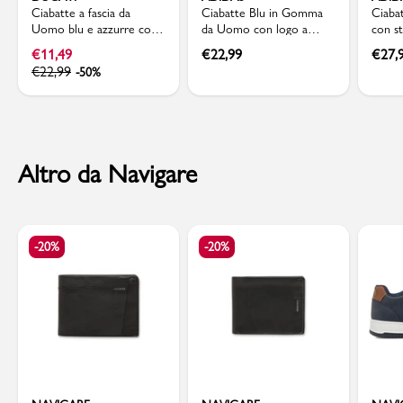
Ciabatte a fascia da
Ciabatte Blu in Gomma
Ciaba
Uomo blu e azzurre con
da Uomo con logo a
con st
logo in rilievo Ducati
contrasto adidas Adilette
Adida
€
11,49
€
22,99
€
27,
Aqua
€
22,99
-50%
Altro da Navigare
-20%
-20%