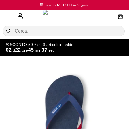
Vai al contenuto principale
🔙 Reso GRATUITO in Negozio
⏰SCONTO 50% su 3 articoli in saldo
02
22
45
37
d
ore
min
sec
SALDI
Donna