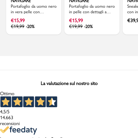
NAVIGARE
NAVIGARE
NAVI
Portafoglio da uomo nero
Portafoglio da uomo nero
Sneak
in vera pelle con
in pelle con dettagli a
con in
portamonete Navigare
contrasto Navigare
Navig
€
15,99
€
15,99
€
39,
€
19,99
€
19,99
-20%
-20%
La valutazione sul nostro sito
Ottimo
4,5
/5
14.663
recensioni