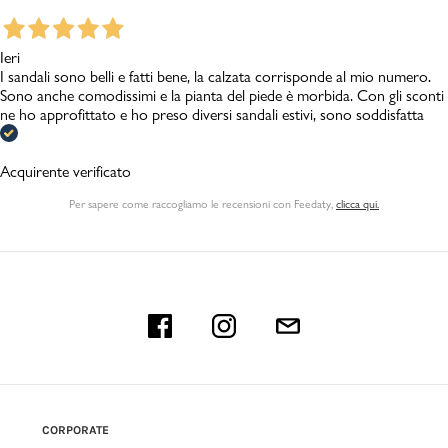
Ieri
I sandali sono belli e fatti bene, la calzata corrisponde al mio numero.
Sono anche comodissimi e la pianta del piede è morbida. Con gli sconti
ne ho approfittato e ho preso diversi sandali estivi, sono soddisfatta
Acquirente verificato
Per sapere come raccogliamo le recensioni con Feedaty
,
clicca qui.
CORPORATE