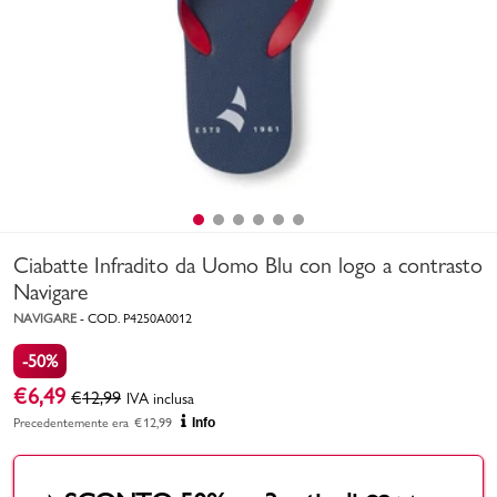
Uomo
Bambino
Sport
Valigie
Ciabatte Infradito da Uomo Blu con logo a contrasto
Navigare
NAVIGARE
-
COD.
P4250A0012
-50%
Marchi
PMagazine
€
6,49
€
12,99
IVA inclusa
Precedentemente era
€
12,99
Info
Accedi | Registrati
Carrello