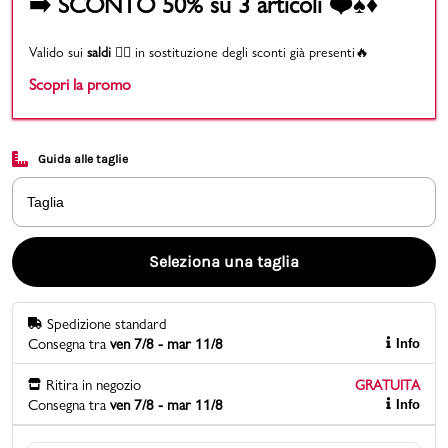
➡️ SCONTO 50% su 3 articoli ❤️♠️♦️
Promo & News
Valido sui
saldi
👉🏻 in sostituzione degli sconti già presenti🔥
Scopri la promo
negozi
contatti
Guida alle taglie
pcard
Taglia
Gift card
Seleziona una taglia
Spedizione standard
Consegna tra
ven 7/8 - mar 11/8
Info
Ritira in negozio
GRATUITA
Consegna tra
ven 7/8 - mar 11/8
Info