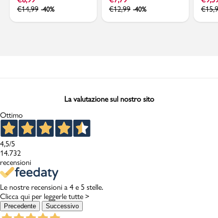
€
14,99
€
12,99
€
15,
-40%
-40%
La valutazione sul nostro sito
Ottimo
4,5
/5
14.732
recensioni
Le nostre recensioni a 4 e 5 stelle.
Clicca qui per leggerle tutte >
Precedente
Successivo