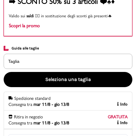
➡️ SCONTO 50% su 3 articoli ❤️♠️♦️
Promo & News
Valido sui
saldi
👉🏻 in sostituzione degli sconti già presenti🔥
Scopri la promo
negozi
contatti
Guida alle taglie
pcard
Taglia
Gift card
Seleziona una taglia
Spedizione standard
Consegna tra
mar 11/8 - gio 13/8
Info
Ritira in negozio
GRATUITA
Consegna tra
mar 11/8 - gio 13/8
Info