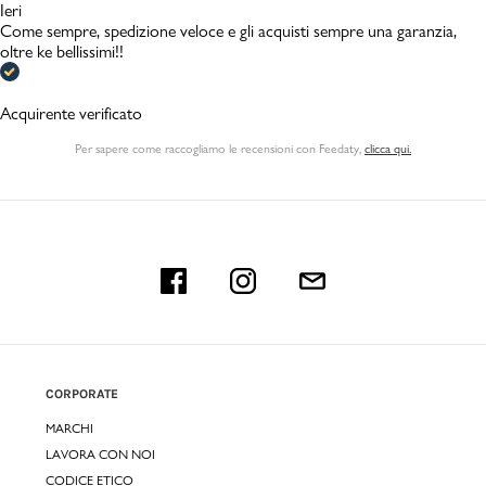
Ieri
Come sempre, spedizione veloce e gli acquisti sempre una garanzia,
oltre ke bellissimi!!
Acquirente verificato
Per sapere come raccogliamo le recensioni con Feedaty
,
clicca qui.
CORPORATE
MARCHI
LAVORA CON NOI
CODICE ETICO