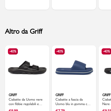
Altro da Griff
-40%
-40%
-40%
GRIFF
GRIFF
GRIFF
Ciabatte da Uomo nere
Ciabatte a fascia da
Ciaba
con fibbie regolabili e
Uomo blu in gomma con
Nere 
suola sagomata Griff
dettaglio bianco Griff
metall
€
8,99
€
7,79
€
9,5