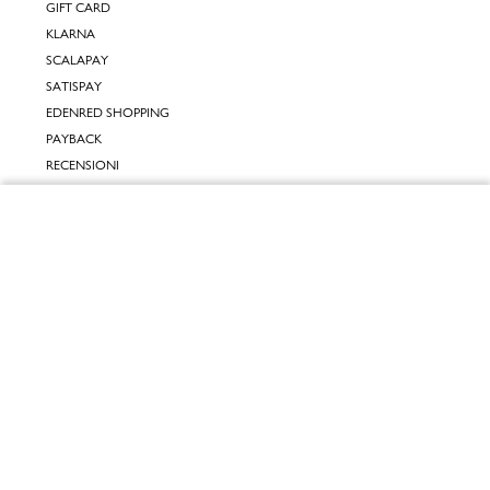
GIFT CARD
KLARNA
SCALAPAY
SATISPAY
EDENRED SHOPPING
PAYBACK
RECENSIONI
INPOST DAYS
Chiudi
INFORMATIVE
Vai al mio carrello
INFORMATIVA ONLINE
INFORMATIVA LAVORA CON NOI
INFORMATIVA ACCESSIBILITÀ
COOKIE POLICY
PREFERENZE DEI COOKIES