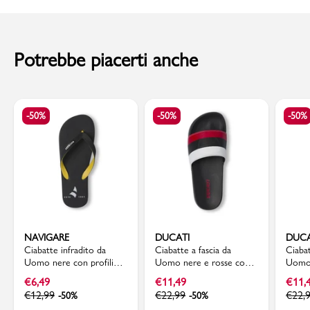
Codice articolo: BANNER_BSPB
al momento della consegna. Il costo del Contrassegno è pari € 5,00.
Per info sui
Tempi di Spedizione
,
clicca qui
.
Potrebbe piacerti anche
-50%
-50%
-50%
NAVIGARE
DUCATI
DUCA
Ciabatte infradito da
Ciabatte a fascia da
Ciabat
Uomo nere con profili
Uomo nere e rosse con
Uomo 
gialli e logo Navigare
logo in rilievo Ducati
scudo 
€
6,49
€
11,49
€
11,
€
12,99
€
22,99
€
22,
-50%
-50%