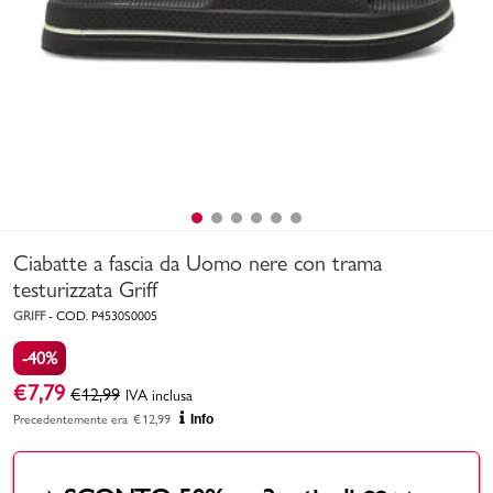
Uomo
Bambino
Sport
Valigie
Ciabatte a fascia da Uomo nere con trama
testurizzata Griff
GRIFF
-
COD.
P4530S0005
-40%
Marchi
PMagazine
€
7,79
€
12,99
IVA inclusa
Precedentemente era
€
12,99
Info
Accedi | Registrati
Carrello