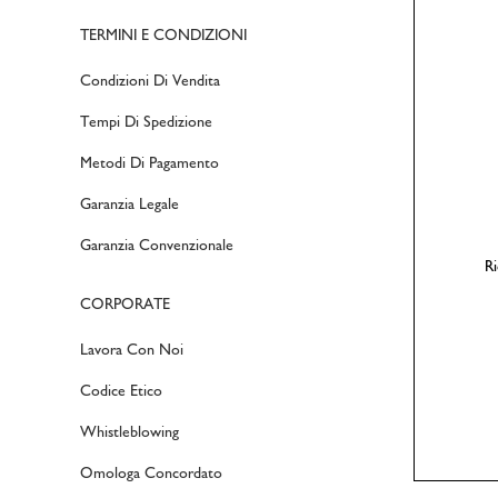
Stories
TERMINI E CONDIZIONI
SALDI DAL 50% AL 70%
TENDENZE DONNA
NUOVA COLLEZIONE UOMO
ABBIGLIAMENTO BAMBINI
NUOVA COLLEZIONE SPORT
Condizioni Di Vendita
PittaRosso
VEDI TUTTO PER SALDI
VEDI TUTTO PER UOMO
VEDI TUTTO PER SPORT
NUOVA COLLEZIONE DONNA
ACCESSORI BAMBINI
Tempi Di Spedizione
SALDI
Misure per il trolley bagaglio a 
VEDI TUTTO PER DONNA
NUOVA COLLEZIONE BAMBINI
definitiva per viaggiare senza pe
Metodi Di Pagamento
Garanzia Legale
VEDI TUTTO PER BAMBINO
Garanzia Convenzionale
Ri
CORPORATE
Lavora Con Noi
Codice Etico
Whistleblowing
Omologa Concordato