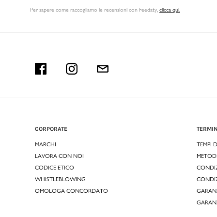
Per sapere come raccogliamo le recensioni con Feedaty
,
clicca qui.
CORPORATE
TERMIN
MARCHI
TEMPI 
LAVORA CON NOI
METOD
CODICE ETICO
CONDIZ
WHISTLEBLOWING
CONDIZ
OMOLOGA CONCORDATO
GARANZ
GARAN