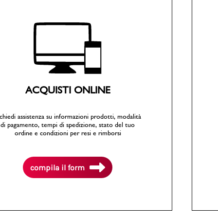
PittaRosso
Donna
mano: la guida
Back to School 2026: la guida definitiva per il
nsieri
rientro a scuola
ACQUISTI ONLINE
chiedi assistenza su informazioni prodotti, modalità
di pagamento, tempi di spedizione, stato del tuo
ordine e condizioni per resi e rimborsi
compila il form