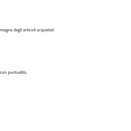
PMagazine
segna degli articoli acquistati
on puntualità.