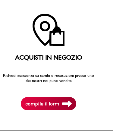
PittaRosso
Scopri di più
Gioco della scarpa al matrimonio e idee
divertenti con le calzature
ACQUISTI IN NEGOZIO
Richiedi assistenza su cambi e restituzioni presso uno
dei nostri nei punti vendita
compila il form