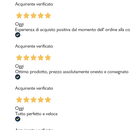
Acquirente verificato
Oggi
Marchi
Esperienza di acquisto positiva dal momento dell' ordine alla con
Accedi | Registrati
Acquirente verificato
Carrello
Oggi
Ottimo prodotto, prezzo assolutamente onesto e consegnato c
Promo & News
negozi
Acquirente verificato
contatti
Oggi
pcard
Tutto perfetto e veloce
Gift card