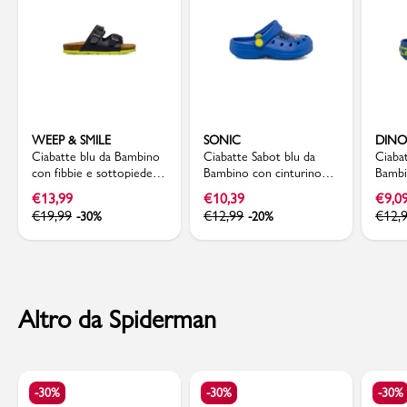
WEEP & SMILE
SONIC
DINO
Ciabatte blu da Bambino
Ciabatte Sabot blu da
Ciabat
con fibbie e sottopiede in
Bambino con cinturino
Bambi
pelle Weep & Smile
mobile e patch Sonic
a stel
€
13,99
€
10,39
€
9,0
€
19,99
€
12,99
€
12,
-30%
-20%
Altro da Spiderman
-30%
-30%
-30%