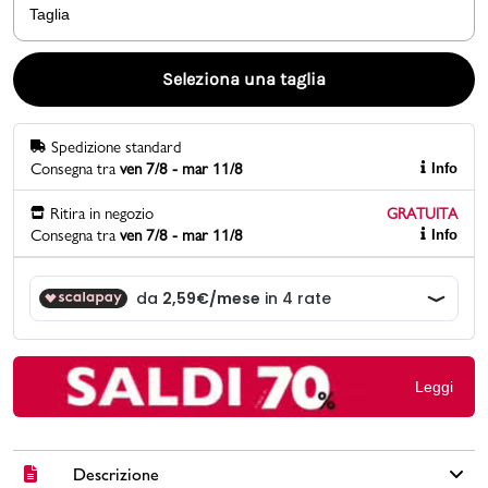
Taglia
Promo & News
Seleziona una taglia
negozi
Spedizione standard
contatti
Consegna tra
ven 7/8 - mar 11/8
Info
pcard
Ritira in negozio
GRATUITA
Consegna tra
ven 7/8 - mar 11/8
Info
Gift card
Leggi
Descrizione