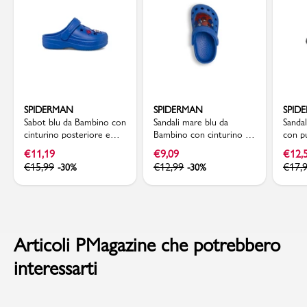
SPIDERMAN
SPIDERMAN
SPID
Sabot blu da Bambino con
Sandali mare blu da
Sanda
cinturino posteriore e
Bambino con cinturino e
con p
applicazioni Spiderman
patch frontale Spiderman
Spide
€
11,19
€
9,09
€
12,
€
15,99
€
12,99
€
17,
-30%
-30%
Articoli PMagazine che potrebbero
interessarti