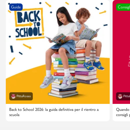
Guide
Consigl
PittaRosso
Pitt
Back to School 2026: la guida definitiva per il rientro a
Quando i
scuola
consigli