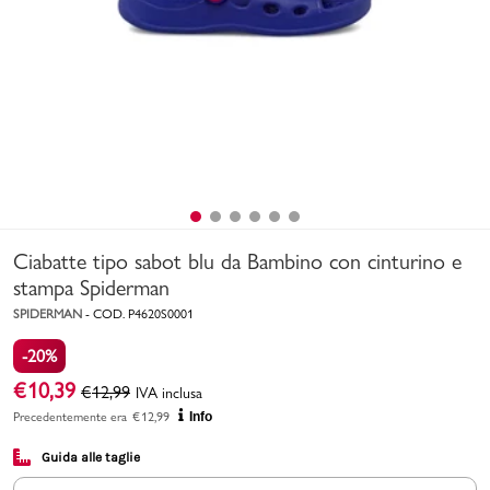
Uomo
Bambino
Sport
Valigie
Ciabatte tipo sabot blu da Bambino con cinturino e
stampa Spiderman
SPIDERMAN
-
COD.
P4620S0001
-20%
Marchi
PMagazine
€
10,39
€
12,99
IVA inclusa
Precedentemente era
€
12,99
Info
Accedi | Registrati
Guida alle taglie
Carrello