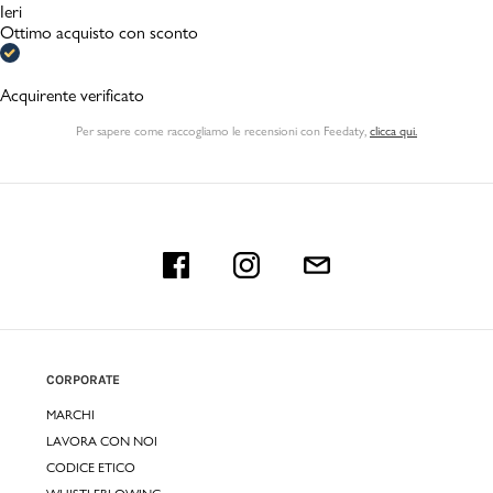
Ieri
Ottimo acquisto con sconto
Acquirente verificato
Per sapere come raccogliamo le recensioni con Feedaty
,
clicca qui.
CORPORATE
MARCHI
LAVORA CON NOI
CODICE ETICO